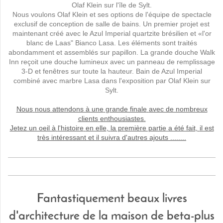
Olaf
Klein
sur l'île de
Sylt
.
Nous voulons
Olaf
Klein
et
ses
options de
l'équipe
de
spectacle
exclusif
de conception de
salle de bains
.
Un premier projet
est
maintenant créé
avec le
Azul
Imperial
quartzite
brésilien
et
«l'or
blanc
de Laas
" Bianco
Lasa
.
Les
éléments
sont traités
abondamment
et
assemblés sur
papillon
.
La grande douche
Walk
Inn
reçoit
une douche
lumineux avec
un
panneau de remplissage
3
-
D
et
fenêtres
sur toute la hauteur
.
Bain de
Azul
Imperial
combiné avec
marbre
Lasa
dans l'exposition par
Olaf
Klein
sur
Sylt.
Nous
nous attendons à une
grande finale
avec de nombreux
clients
enthousiastes.
Jetez un oeil à
l'histoire
en elle
,
la première partie
a été fait
,
il est
très intéressant
et
il
suivra d'autres
ajouts
........
Fantastiquement beaux livres
d'architecture de la maison de beta-plus