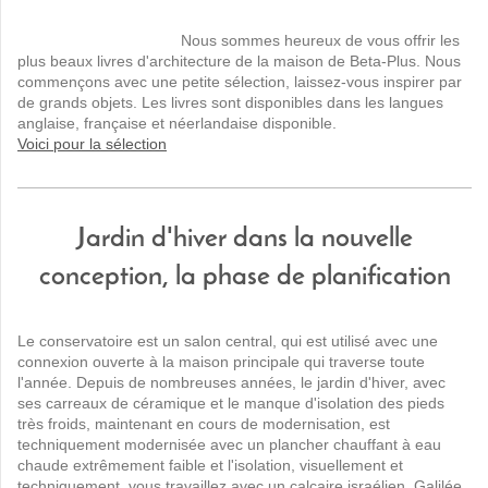
Nous sommes
heureux de vous offrir
les
plus beaux livres
d'architecture
de la maison de
Beta
-Plus
.
Nous
commençons
avec une petite sélection
,
laissez-
vous inspirer
par
de grands
objets
.
Les
livres sont disponibles
dans les langues
anglaise, française et
néerlandaise disponible
.
Voici
pour la sélection
Jardin d'hiver dans la nouvelle
conception, la phase de planification
Le conservatoire est
un salon
central
, qui est utilisé
avec
une
connexion ouverte à
la maison
principale qui traverse
toute
l'année.
Depuis de nombreuses années
,
le jardin d'hiver
, avec
ses
carreaux de céramique et
le
manque d'isolation
des
pieds
très froids
,
maintenant
en cours de modernisation
, est
techniquement
modernisée
avec
un
plancher chauffant
à eau
chaude
extrêmement
faible
et l'isolation,
visuellement et
techniquement, vous
travaillez avec un
calcaire
israélien.
Galilée